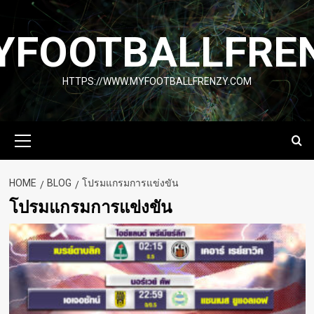
Skip
to
FOOTBALLFRE
content
HTTPS://WWW.MYFOOTBALLFRENZY.COM
Primary
Menu
HOME
BLOG
โปรมแกรมการแข่งขัน
โปรมแกรมการแข่งขัน