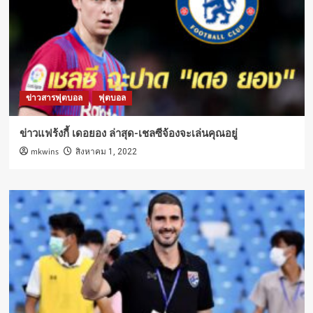
ฟุตบอล
ประจำ
วัน
ที่
23/06/65
ข่าวสารฟุตบอล
ฟุตบอล
ข่าวแฟร้งกี้ เดอยอง ล่าสุด-เชลซีจ้องจะเล่นคุณอยู่
mkwins
สิงหาคม 1, 2022