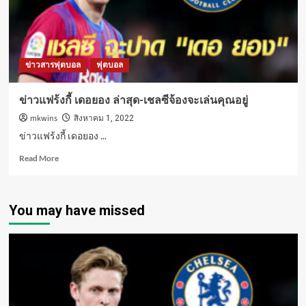
ข่าวสารฟุตบอล
ฟุตบอล
ข่าวแฟร้งกี้ เดอยอง ล่าสุด-เชลซีจ้องจะเล่นคุณอยู่
mkwins
สิงหาคม 1, 2022
ข่าวแฟร้งกี้ เดอยอง ...
Read
Read More
more
about
ข่าว
You may have missed
แฟร้
งกี้
เดอ
ยอง
ล่าสุด-
เชล
ซี
จ้อง