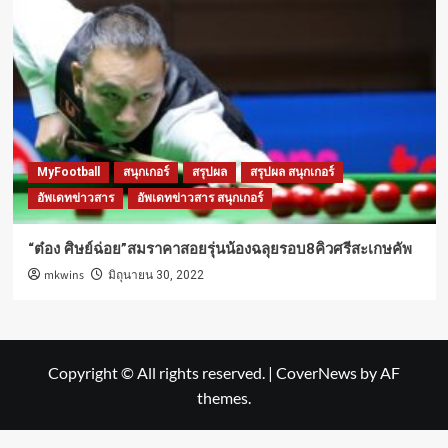
MyFootball
สนุกเกอร์
สรุปผล
สรุปผล สนุกเกอร์
อัพเดทข่าวสาร
อัพเดทข่าวสาร สนุกเกอร์
“ต๋อง ศิษย์ฉ่อย”สมราคาสอยรุ่นน้องฉลุยรอบ8คิวศรีสะเกษคัพ
mkwins
มิถุนายน 30, 2022
Copyright © All rights reserved.
|
CoverNews
by AF
themes.