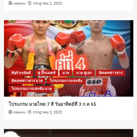
mkwins
กรกฎาคม 2, 2022
MyFootball
คู่ บิ๊กแมตช์
มวย
มวย คู่เอก
อัพเดทข่าวสาร
อัพเดทข่าวสาร มวย
โปรแกรมการแข่งขัน
โปรแกรมการแข่งขัน มวย
โปรแกรม มวยไทย 7 สี วันอาทิตย์ที่ 3 ก.ค 65
mkwins
กรกฎาคม 2, 2022