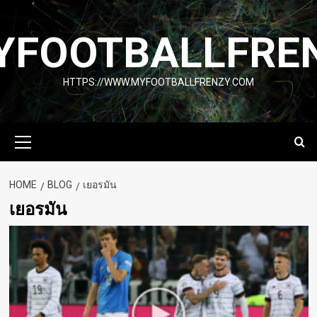
Skip
to
FOOTBALLFRE
content
HTTPS://WWW.MYFOOTBALLFRENZY.COM
Primary
Menu
HOME
BLOG
เยอรมัน
เยอรมัน