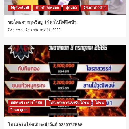
MyFootball
ข่าวสารฟุตบอล
ฟุตบอล
อัพเดทข่าวสาร
ขอโทษจากกุนซือยู-19พาไปไม่ถึงเป้า
mkwins
กรกฎาคม 16, 2022
อัพเดทข่าวสาร ไก่ชน
โปรแกรมการแข่งขัน ไก่ชน
ไก่ชน
ไก่ชน คู่เอก
โปรแกรมไก่ชนประจำวันที่ 03/07/2565