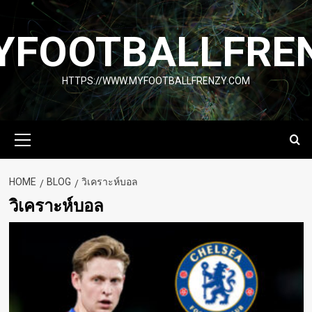
Skip
to
FOOTBALLFRE
content
HTTPS://WWW.MYFOOTBALLFRENZY.COM
Primary
Menu
HOME
BLOG
วิเคราะห์บอล
วิเคราะห์บอล