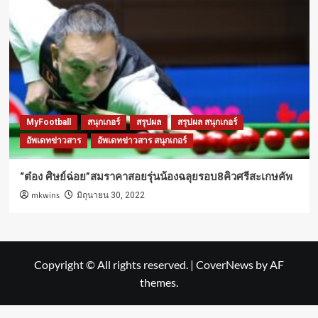
MyFootball
สนุกเกอร์
สรุปผล
สรุปผล สนุกเกอร์
อัพเดทข่าวสาร
อัพเดทข่าวสาร สนุกเกอร์
“ต๋อง ศิษย์ฉ่อย”สมราคาสอยรุ่นน้องฉลุยรอบ8คิวศรีสะเกษคัพ
mkwins
มิถุนายน 30, 2022
Copyright © All rights reserved.
|
CoverNews
by AF
themes.