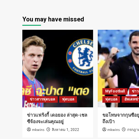
วัน
ที่
17
You may have missed
พ.ค.
2565
MyFootball
ข่า
ข่าวสารฟุตบอล
ฟุตบอล
ฟุตบอล
อัพเดทข
ข่าวแฟร้งกี้ เดอยอง ล่าสุด-เชล
ขอโทษจากกุนซือย
ซีจ้องจะเล่นคุณอยู่
ถึงเป้า
mkwins
mkwins
สิงหาคม 1, 2022
กรกฎา