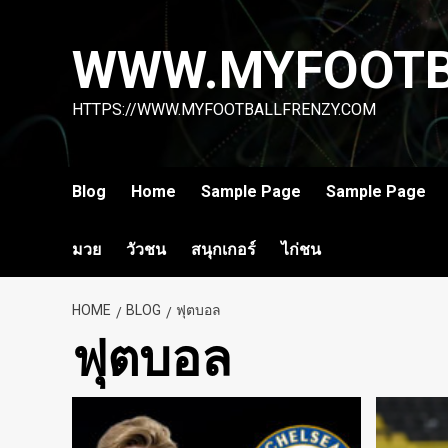
Skip
to
WWW.MYFOOTB
content
HTTPS://WWW.MYFOOTBALLFRENZY.COM
Blog
Home
Sample Page
Sample Page
มวย
วัวชน
สนุกเกอร์
ไก่ชน
HOME
BLOG
ฟุตบอล
ฟุตบอล