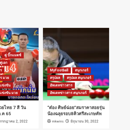
คู่ บิ๊กแมตช์
ู่เอก
าร
MyFootball
สนุกเกอร์
าร มวย
สรุปผล
สรุปผล สนุกเกอร์
ข่งขัน
อัพเดทข่าวสาร
ข่งขัน มวย
อัพเดทข่าวสาร สนุกเกอร์
ยไทย 7 สี วัน
“ต๋อง ศิษย์ฉ่อย”สมราคาสอยรุ่น
 ก.ค 65
น้องฉลุยรอบ8คิวศรีสะเกษคัพ
mkwins
กรกฎาคม 2, 2022
มิถุนายน 30, 2022