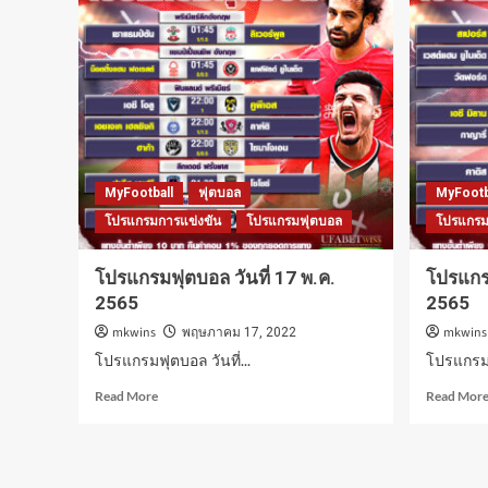
วัน
ที่
20
พ.ค.
2565
MyFootball
ฟุตบอล
MyFootb
โปรแกรมการแข่งขัน
โปรแกรมฟุตบอล
โปรแกรม
โปรแกรมฟุตบอล วันที่ 17 พ.ค.
โปรแกรม
2565
2565
mkwins
mkwins
พฤษภาคม 17, 2022
โปรแกรมฟุตบอล วันที่...
โปรแกรมฟุ
Read
Read More
Read Mor
more
about
โปรแกรม
ฟุตบอล