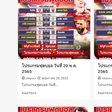
ยอง
ล่าสุด-
เชล
ซี
จ้อง
จะ
เล่น
คุณ
อยู่
MyFootball
ฟุตบอล
MyFootb
โปรแกรมการแข่งขัน
โปรแกรมฟุตบอล
โปรแกรม
โปรแกรมฟุตบอล วันที่ 20 พ.ค.
โปรแกรม
2565
2565
mkwins
mkwins
พฤษภาคม 20, 2022
โปรแกรมฟุตบอล วันที่...
โปรแกรมฟุ
Read
Read More
Read Mor
more
about
โปรแกรม
ฟุตบอล