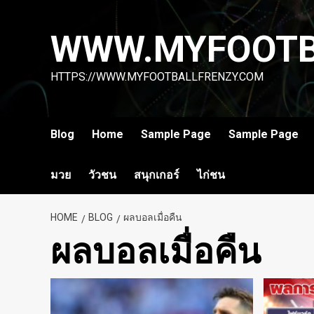
Skip
to
WWW.MYFOOTB
content
HTTPS://WWW.MYFOOTBALLFRENZY.COM
Blog
Home
Sample Page
Sample Page
มวย
วัวชน
สนุกเกอร์
ไก่ชน
HOME
BLOG
ผลบอลเมื่อคืน
ผลบอลเมื่อคืน