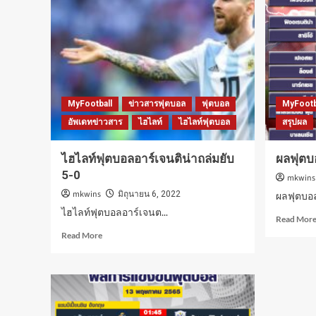
MyFootball
ข่าวสารฟุตบอล
ฟุตบอล
MyFootb
อัพเดทข่าวสาร
ไฮไลท์
ไฮไลท์ฟุตบอล
สรุปผล
ไฮไลท์ฟุตบอลอาร์เจนติน่าถล่มยับ
ผลฟุตบอ
5-0
mkwins
mkwins
มิถุนายน 6, 2022
ผลฟุตบอล เ
ไฮไลท์ฟุตบอลอาร์เจนต...
Read Mor
Read
Read More
more
about
ไฮไลท์
ฟุต
บอล
อาร์