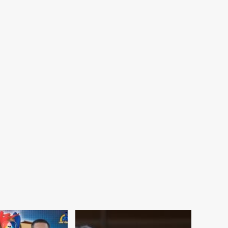
14
พ.ค.
2565