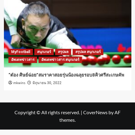
MyFootball
สนุกเกอร์
สรุปผล
สรุปผล สนุกเกอร์
อัพเดทข่าวสาร
อัพเดทข่าวสาร สนุกเกอร์
“ต๋อง ศิษย์ฉ่อย”สมราคาสอยรุ่นน้องฉลุยรอบ8คิวศรีสะเกษคัพ
mkwins
มิถุนายน 30, 2022
Copyright © All rights reserved.
|
CoverNews
by AF
themes.