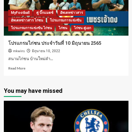
MyFootball
คู่ บิ๊กแมตช์
อัพเดทข่าวสาร
อัพเดทข่าวสาร ไก่ชน
โปรแกรมการแข่งขัน
โปรแกรมการแข่งขัน ไก่ชน
ไก่ชน
ไก่ชน คู่เอก
โปรแกรมไก่ชน ประจำวันที่ 10 มิถุนายน 2565
mkwins
มิถุนายน 10, 2022
สนามไก่ชน บ้านใหม่ลำ...
Read
Read More
more
about
โปรแกรม
You may have missed
ไก่ชน
ประจำ
วัน
ที่
10
มิถุนายน
2565