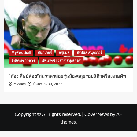
MyFootball
สนุกเกอร์
สรุปผล
สรุปผล สนุกเกอร์
อัพเดทข่าวสาร
อัพเดทข่าวสาร สนุกเกอร์
“ต๋อง ศิษย์ฉ่อย”สมราคาสอยรุ่นน้องฉลุยรอบ8คิวศรีสะเกษคัพ
mkwins
มิถุนายน 30, 2022
Copyright © All rights reserved.
|
CoverNews
by AF
themes.