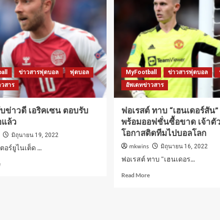
all
ข่าวสารฟุตบอล
ฟุตบอล
MyFootball
ข่าวสารฟุตบอล
าวสาร
อัพเดทข่าวสาร
ับข่าวดี เอริคเซน ตอบรับ
ฟอเรสต์ ทาบ “เฮนเดอร์สัน” 
อแล้ว
พร้อมออฟชั่นซื้อขาด เจ้าตัว
โอกาสติดทีมไปบอลโลก
มิถุนายน 19, 2022
mkwins
มิถุนายน 16, 2022
ร์ยูไนเต็ด ...
ฟอเรสต์ ทาบ "เฮนเดอร...
Read
e
more
Read
Read More
about
more
แมน
about
ยู
ฟอเรสต์
รับ
ทาบ
ข่าวดี