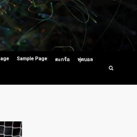
Page
Sample Page
ตะกร้อ
ฟุตบอล