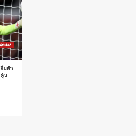
ฟุตบอล
ยืมตัว
ลุ้น