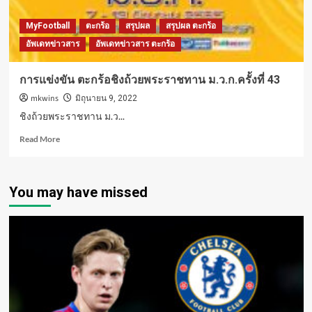
MyFootball
ตะกร้อ
สรุปผล
สรุปผล ตะกร้อ
อัพเดทข่าวสาร
อัพเดทข่าวสาร ตะกร้อ
การแข่งขัน ตะกร้อชิงถ้วยพระราชทาน ม.ว.ก.ครั้งที่ 43
mkwins
มิถุนายน 9, 2022
ชิงถ้วยพระราชทาน ม.ว...
Read
Read More
more
about
การ
You may have missed
แข่งขัน
ตะกร้อ
ชิง
ถ้วย
พระราชทาน
ม.ว.ก.ครั้ง
ที่
43