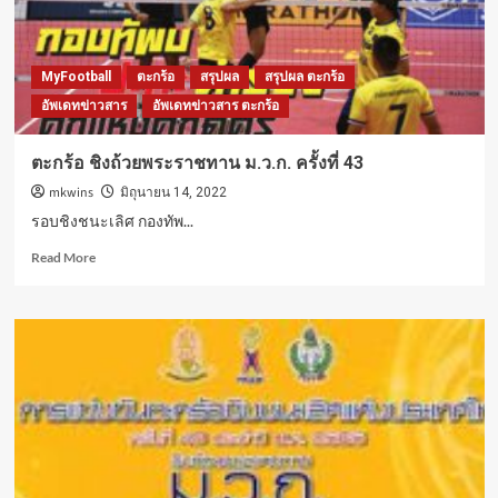
MyFootball
ตะกร้อ
สรุปผล
สรุปผล ตะกร้อ
อัพเดทข่าวสาร
อัพเดทข่าวสาร ตะกร้อ
ตะกร้อ ชิงถ้วยพระราชทาน ม.ว.ก. ครั้งที่ 43
mkwins
มิถุนายน 14, 2022
รอบชิงชนะเลิศ กองทัพ...
Read
Read More
more
about
ตะกร้อ
ชิง
ถ้วย
พระราชทาน
ม.ว.ก.
ครั้ง
ที่
43