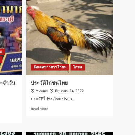
ชน
อัพเดทข่าวสาร ไก่ชน
ไก่ชน
ระจำวัน
ประวัติไก่ชนไทย
mkwins
มิถุนายน 24, 2022
ประวัติไก่ชนไทย ประว...
Read
Read More
more
about
ประวัติ
ไก่ชน