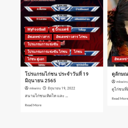
คู่
เอก
ประจำ
วัน
ที่
23
MyFootball
คู่ บิ๊กแมตช์
มิถุนายน
อัพเดทข่าวสาร
อัพเดทข่าวสาร ไก่ชน
2565
โปรแกรมการแข่งขัน
โปรแกรมการแข่งขัน ไก่ชน
ไก่ชน
ไก่ชน คู่เอก
อัพเดทข่
โปรแกรมไก่ชน ประจำวันที่ 19
ดูลักษณ
มิถุนายน 2565
mkwins
mkwins
มิถุนายน 19, 2022
ดูไก่ชนที่ด
สนามไก่ชนเทิดไท และ ...
Read Mor
Read
Read More
more
about
โปรแกรม
ไก่ชน