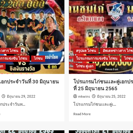
าวสาร ไก่ชน
สรุปผล ไก่ชน
อัพเดทข่าวสาร ไก่
การแข่งขัน ไก่ชน
ไก่ชน
โปรแกรมการแข่งขัน ไก่ชน
ไก่ชน
เอก
ไก่ชน คู่เอก
่เอกประจำวันที่ 30 มิถุนายน
โปรแกรมไก่ชนเเละคู่เอกป
ที่ 25 มิถุนายน 2565
mkwins
มิถุนายน 29, 2022
มิถุนายน 25, 2022
อกประจำวันท...
โปรแกรมไก่ชนเเละคู่เ...
Read
Read
e
Read More
more
more
about
about
ไก่ชน
โปรแกรม