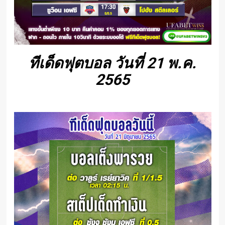
ทีเด็ดฟุตบอล วันที่ 21 พ.ค.
2565