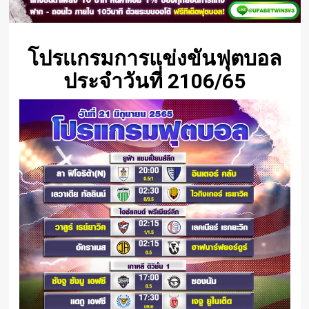
โปรเเกรมการแข่งขันฟุตบอล
ประจำวันที่ 2106/65