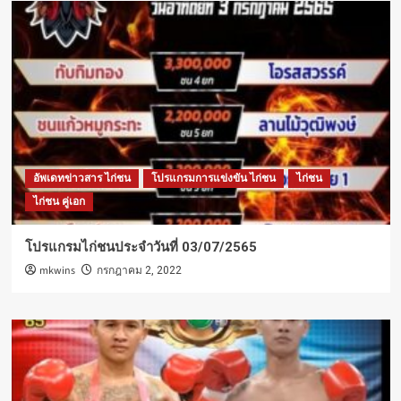
อัพเดทข่าวสาร ไก่ชน
โปรแกรมการแข่งขัน ไก่ชน
ไก่ชน
ไก่ชน คู่เอก
โปรแกรมไก่ชนประจำวันที่ 03/07/2565
mkwins
กรกฎาคม 2, 2022