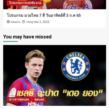
โปรแกรมการแข่งขัน มวย
โปรแกรม มวยไทย 7 สี วันอาทิตย์ที่ 3 ก.ค 65
mkwins
กรกฎาคม 2, 2022
You may have missed
ข่าวสารฟุตบอล
ฟุตบอล