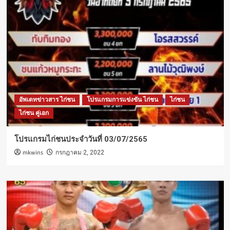
อัพเดทข่าวสาร ไก่ชน
โปรแกรมการแข่งขัน ไก่ชน
ไก่ชน
ไก่ชน คู่เอก
โปรแกรมไก่ชนประจำวันที่ 03/07/2565
mkwins
กรกฎาคม 2, 2022