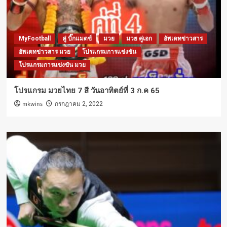
MyFootball
คู่ บิ๊กแมตช์
มวย
มวย คู่เอก
อัพเดทข่าวสาร
อัพเดทข่าวสาร มวย
โปรแกรมการแข่งขัน
โปรแกรมการแข่งขัน มวย
โปรแกรม มวยไทย 7 สี วันอาทิตย์ที่ 3 ก.ค 65
mkwins
กรกฎาคม 2, 2022