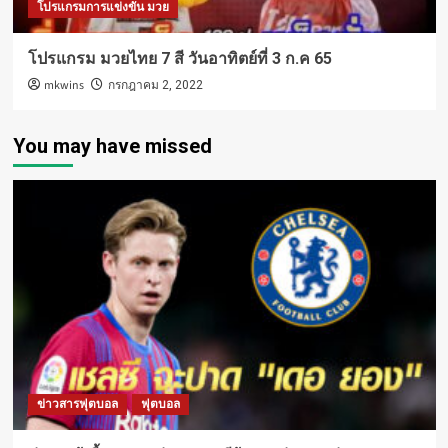
โปรแกรมการแข่งขัน มวย
โปรแกรม มวยไทย 7 สี วันอาทิตย์ที่ 3 ก.ค 65
mkwins
กรกฎาคม 2, 2022
You may have missed
ข่าวสารฟุตบอล
ฟุตบอล