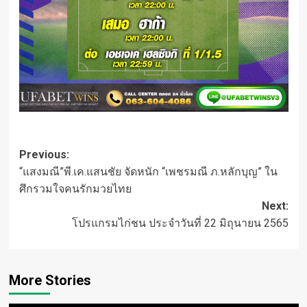
Post
Previous:
“แสงมณี”พี.เค.แสนชัย จัดหนัก “เพชรมณี ภ.หลักบุญ” ใน
navigation
ศึกรวมใจคนรักมวยไทย
Next:
โปรแกรมไก่ชน ประจำวันที่ 22 มิถุนายน 2565
More Stories