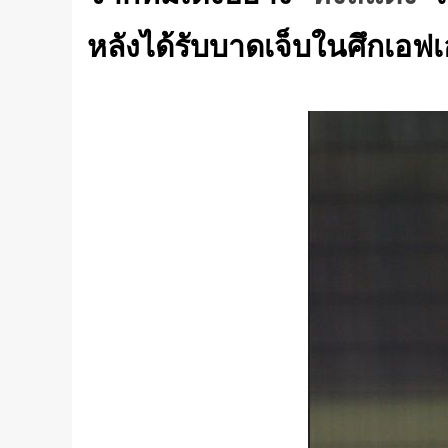
หลังได้รับบาดเจ็บในศึกเอฟเอ