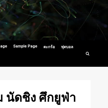
Page
Sample Page
ตะกร้อ
ฟุตบอล
นัดชิง ศึกยูฟ่า