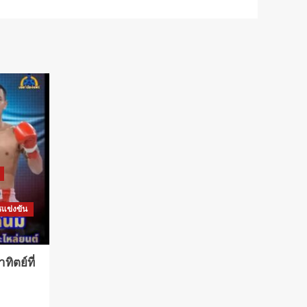
แข่งขัน
ิตย์ที่