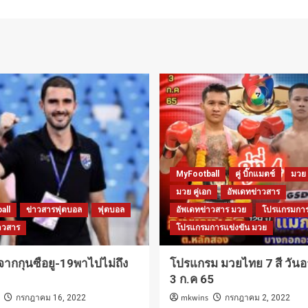
MyFootball
คู่ บิ๊กแมตช์
มวย
มวย คู่เอก
อัพเดทข่าวสาร
all
ข่าวสารฟุตบอล
ฟุตบอล
อัพเดทข่าวสาร มวย
โปรแกรมการ
าวสาร
โปรแกรมการแข่งขัน มวย
ากกุนซือยู-19พาไปไม่ถึง
โปรแกรม มวยไทย 7 สี วันอาท
3 ก.ค 65
mkwins
กรกฎาคม 16, 2022
กรกฎาคม 2, 2022