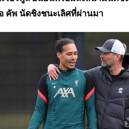
 คัพ นัดชิงชนะเลิศที่ผ่านมา