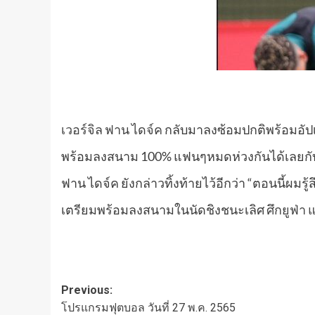
เวอร์จิล ฟาน ไดจ์ค
กลับมาลงซ้อมปกติพร้อมอัป
พร้อมลงสนาม 100% แฟนๆหมดห่วงกันได้เลยก
ฟาน ไดจ์ค ยังกล่าวทิ้งท้ายไว้อีกว่า “ตอนนี้ผมรู้
เตรียมพร้อมลงสนามในนัดชิงชนะเลิศ
ศึกยูฟ่า 
Post
Previous:
โปรแกรมฟุตบอล วันที่ 27 พ.ค. 2565