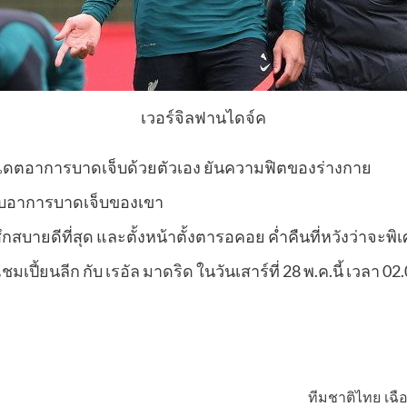
เวอร์จิลฟานไดจ์ค
เดตอาการบาดเจ็บด้วยตัวเอง ยันความฟิตของร่างกาย
ับอาการบาดเจ็บของเขา
สึกสบายดีที่สุด และตั้งหน้าตั้งตารอคอย ค่ำคืนที่หวังว่าจะพิ
แชมเปี้ยนลีก
กับ
เรอัล มาดริด
ในวันเสาร์ที่ 28 พ.ค.นี้ เวลา
ทีมชาติไทย เฉือ