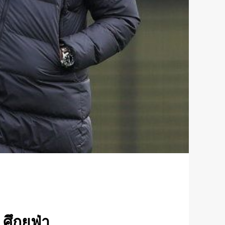
ศึกยูฟ่า