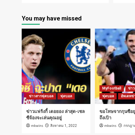
You may have missed
MyFootball
ข่า
ข่าวสารฟุตบอล
ฟุตบอล
ฟุตบอล
อัพเดทข
ข่าวแฟร้งกี้ เดอยอง ล่าสุด-เชล
ขอโทษจากกุนซือย
ซีจ้องจะเล่นคุณอยู่
ถึงเป้า
mkwins
mkwins
สิงหาคม 1, 2022
กรกฎา