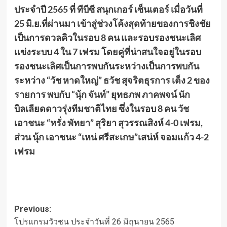
ประจำปี 2565 ที่ ทีบีซี สนุกเกอร์ เซ็นเตอร์ เมื่อวันที่
25 มิ.ย.ที่ผ่านมา เข้าสู่ช่วงโค้งสุดท้ายของการชิงชัย
เป็นการดวลคิวในรอบ 8 คน และรอบรองชนะเลิศ
แข่งระบบ 4 ใน 7 เฟรม โดยคู่ที่น่าสนใจอยู่ในรอบ
รองชนะเลิศเป็นการพบกันระหว่างเป็นการพบกัน
ระหว่าง “วัช หาดใหญ่” ธวัช สุจริตธุรการ เต็ง 2 ของ
รายการ พบกับ
“นุ้ก จันท์”
ยุทธภพ ภาคพจน์ นัก
บิลเลียดดาวรุ่งทีมชาติไทย ซึ่งในรอบ 8 คน วัช
เอาชนะ “หรั่ง พัทยา” สุริยา สุวรรณสิงห์ 4-0 เฟรม,
ส่วน นุ้ก เอาชนะ “เหน่ ศรีสะเกษ”เสน่ห์ จอมแก้ว 4-2
เฟรม
Post
Previous:
โปรแกรมวัวชน ประจำวันที่ 26 มิถุนายน 2565