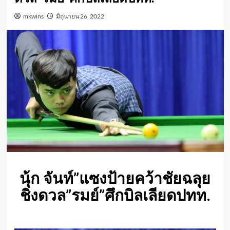
mkwins
มิถุนายน 26, 2022
นุ้ก จันท์”แซงป้ายคว้าชัยฉลุย
ชิงดวล”รมย์”ศึกบิลเลียดปทท.