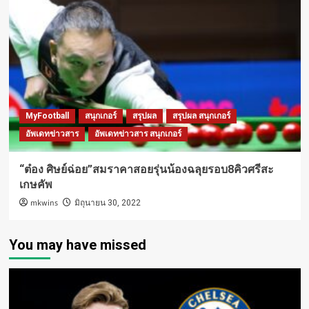
MyFootball
สนุกเกอร์
สรุปผล
สรุปผล สนุกเกอร์
อัพเดทข่าวสาร
อัพเดทข่าวสาร สนุกเกอร์
“ต๋อง ศิษย์ฉ่อย”สมราคาสอยรุ่นน้องฉลุยรอบ8คิวศรีสะ
เกษคัพ
mkwins
มิถุนายน 30, 2022
You may have missed