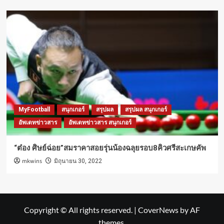
MyFootball
สนุกเกอร์
สรุปผล
สรุปผล สนุกเกอร์
อัพเดทข่าวสาร
อัพเดทข่าวสาร สนุกเกอร์
“ต๋อง ศิษย์ฉ่อย”สมราคาสอยรุ่นน้องฉลุยรอบ8คิวศรีสะเกษคัพ
mkwins
มิถุนายน 30, 2022
Copyright © All rights reserved.
|
CoverNews
by AF
themes.