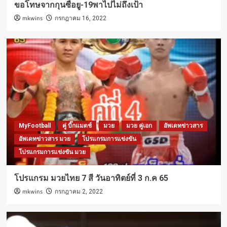
ขอโทษจากกุนซือยู-19พาไปไม่ถึงเป้า
mkwins
กรกฎาคม 16, 2022
MyFootball
คู่ บิ๊กแมตช์
มวย
มวย คู่เอก
อัพเดทข่าวสาร
อัพเดทข่าวสาร มวย
โปรแกรมการแข่งขัน
โปรแกรมการแข่งขัน มวย
โปรแกรม มวยไทย 7 สี วันอาทิตย์ที่ 3 ก.ค 65
mkwins
กรกฎาคม 2, 2022