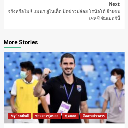
navigation
Next:
จริงหรือไม!! แมนฯ ยูไนเต็ด ปัดข่าวปล่อย โรนัลโด้ ย้ายซบ
เชลซี ซัมเมอร์นี้
More Stories
MyFootball
ข่าวสารฟุตบอล
ฟุตบอล
อัพเดทข่าวสาร