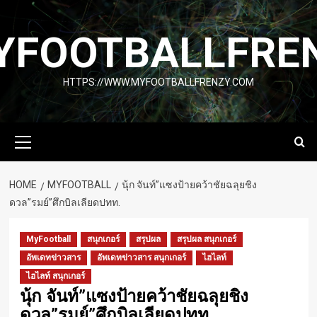
Skip
to
FOOTBALLFRE
content
HTTPS://WWW.MYFOOTBALLFRENZY.COM
Primary
Menu
HOME
MYFOOTBALL
นุ้ก จันท์”แซงป้ายคว้าชัยฉลุยชิง
ดวล”รมย์”ศึกบิลเลียดปทท.
MyFootball
สนุกเกอร์
สรุปผล
สรุปผล สนุกเกอร์
อัพเดทข่าวสาร
อัพเดทข่าวสาร สนุกเกอร์
ไฮไลท์
ไฮไลท์ สนุกเกอร์
นุ้ก จันท์”แซงป้ายคว้าชัยฉลุยชิง
ดวล”รมย์”ศึกบิลเลียดปทท.