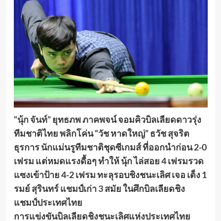
“นุ้ก จันท์”
ยุทธภพ ภาคพจน์ จอมคิวบิลเลียดดาวรุ่ง
ทีมชาติไทย พลิกโค่น “วัช หาดใหญ่” ธวัช สุจริต
ธุรการ นักแม่นรูทีมชาติชุดซีเกมส์ ที่ออกนำก่อน 2-0
เฟรม แต่หมดแรงดื้อๆ ทำให้ นุ้ก ไล่สอย 4 เฟรมรวด
แซงเข้าป้าย 4-2 เฟรม ทะลุรอบชิงชนะเลิศ เจอ เต็ง 1
รมย์ สุรินทร์ แชมป์เก่า 3 สมัย ในศึกบิลเลียดชิง
แชมป์ประเทศไทย
การแข่งขันบิลเลียดชิงชนะเลิศแห่งประเทศไทย