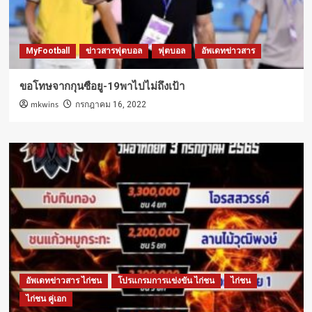
MyFootball
ข่าวสารฟุตบอล
ฟุตบอล
อัพเดทข่าวสาร
ขอโทษจากกุนซือยู-19พาไปไม่ถึงเป้า
mkwins
กรกฎาคม 16, 2022
อัพเดทข่าวสาร ไก่ชน
โปรแกรมการแข่งขัน ไก่ชน
ไก่ชน
ไก่ชน คู่เอก