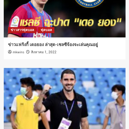
ข่าวสารฟุตบอล
ฟุตบอล
ข่าวแฟร้งกี้ เดอยอง ล่าสุด-เชลซีจ้องจะเล่นคุณอยู่
mkwins
สิงหาคม 1, 2022