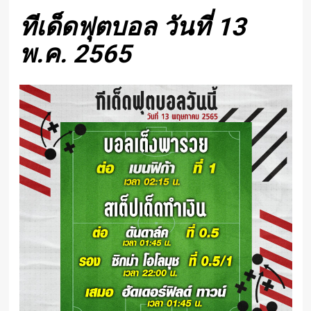
ทีเด็ดฟุตบอล วันที่ 13
พ.ค. 2565