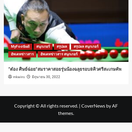
MyFootball
สนุกเกอร์
สรุปผล
สรุปผล สนุกเกอร์
อัพเดทข่าวสาร
อัพเดทข่าวสาร สนุกเกอร์
“ต๋อง ศิษย์ฉ่อย”สมราคาสอยรุ่นน้องฉลุยรอบ8คิวศรีสะเกษคัพ
mkwins
มิถุนายน 30, 2022
Copyright © All rights reserved.
|
CoverNews
by AF
themes.