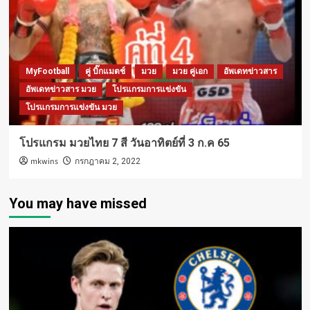
MyFootball
คู่ บิ๊กแมตช์
มวย
มวย คู่เอก
อัพเดทข่าวสาร
อัพเดทข่าวสาร มวย
โปรแกรมการแข่งขัน
โปรแกรมการแข่งขัน มวย
โปรแกรม มวยไทย 7 สี วันอาทิตย์ที่ 3 ก.ค 65
mkwins
กรกฎาคม 2, 2022
You may have missed