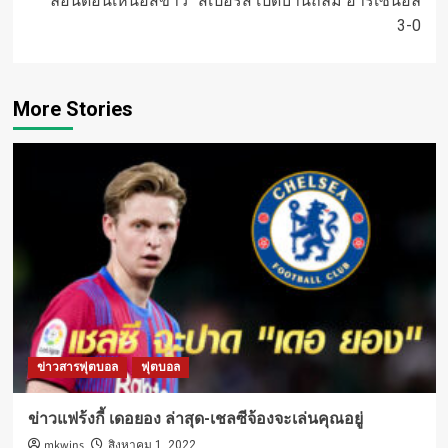
“ลอนดอนเหนือสีขาว” สเปอร์ส เปิดบ้านถล่ม อาร์เซนอล
3-0
More Stories
ข่าวสารฟุตบอล
ฟุตบอล
ข่าวแฟร้งกี้ เดอยอง ล่าสุด-เชลซีจ้องจะเล่นคุณอยู่
mkwins
สิงหาคม 1, 2022