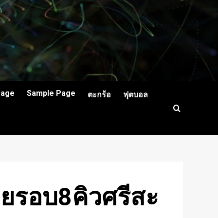
Page
Sample Page
ตะกร้อ
ฟุตบอล
ลุยรอบ8คิวศรีสะ