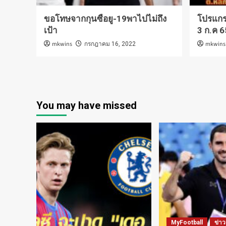
ขอโทษจากกุนซือยู-19พาไปไม่ถึง
โปรแกรม
เป้า
3 ก.ค 6
mkwins
mkwins
กรกฎาคม 16, 2022
You may have missed
MyFootball
ข่า