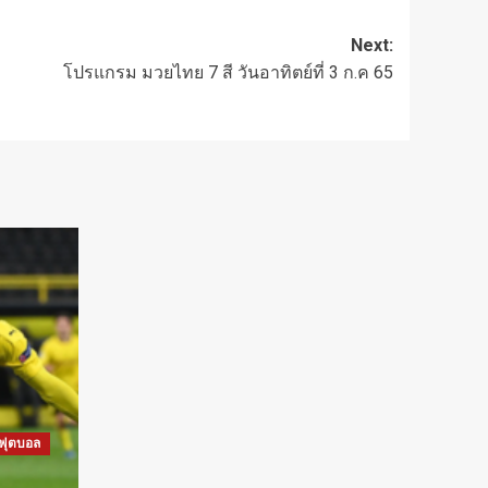
Next:
โปรแกรม มวยไทย 7 สี วันอาทิตย์ที่ 3 ก.ค 65
ฟุตบอล