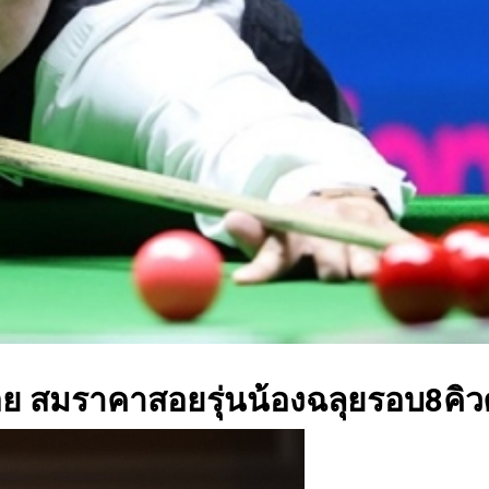
ฉ่อย สมราคาสอยรุ่นน้องฉลุยรอบ8คิว