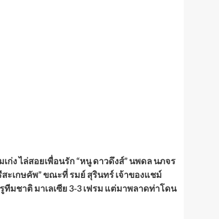
เก่ง ไล่สอยเพื่อนรัก “หนู ดาวดึงส์” นพดล นภจร
ีสะเกษคัพ” ขณะที่ รมย์ สุรินทร์ เจ้าของแชม์
นรูทีมชาติ มาเลเซีย 3-3 เฟรม แต่มาพลาดท่าโดน