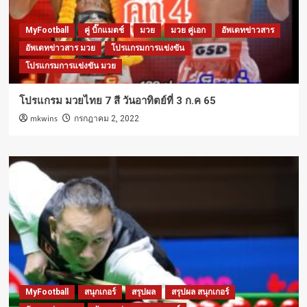
MyFootball
คู่ บิ๊กแมตช์
มวย
มวย คู่เอก
อัพเดทข่าวสาร
อัพเดทข่าวสาร มวย
โปรแกรมการแข่งขัน
โปรแกรมการแข่งขัน มวย
โปรแกรม มวยไทย 7 สี วันอาทิตย์ที่ 3 ก.ค 65
mkwins
กรกฎาคม 2, 2022
MyFootball
สนุกเกอร์
สรุปผล
สรุปผล สนุกเกอร์